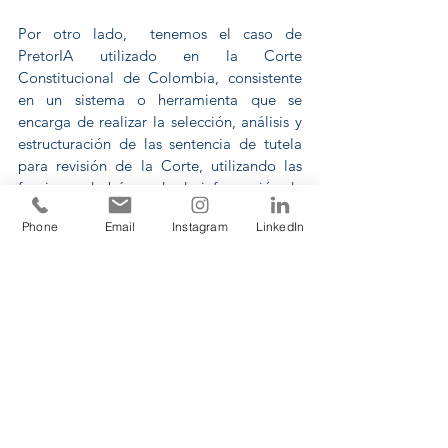
Por otro lado,  tenemos el caso de 
PretorIA utilizado en la Corte 
Constitucional de Colombia, consistente 
en un sistema o herramienta que se 
encarga de realizar la selección, análisis y 
estructuración de las sentencia de tutela 
para revisión de la Corte, utilizando las 
funciones de búsqueda de información de 
interés, categorización según criterios 
Phone
Email
Instagram
LinkedIn
relevantes para la Corte y estadística; 
herramienta que se basó en el sistema 
Prometea que utiliza el Ministerio Público 
Fiscal de Buenos Aires, para funciones de 
predicción, asistencia y automatización.
Con la implementación del artículo 172 
del Código Procesal Civil, se ha abierto la 
posibilidad de utilizar herramientas de 
Inteligencia Artificial, no obstante, el 