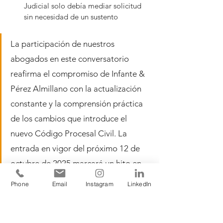
Judicial solo debía mediar solicitud 
sin necesidad de un sustento
La participación de nuestros 
abogados en este conversatorio 
reafirma el compromiso de Infante & 
Pérez Almillano con la actualización 
constante y la comprensión práctica 
de los cambios que introduce el 
nuevo Código Procesal Civil. La 
entrada en vigor del próximo 12 de 
octubre de 2025 marcará un hito en 
la modernización de la justicia civil en 
Phone
Email
Instagram
LinkedIn
Panamá, y nuestra firma se prepara 
con rigor para afrontar los retos y 