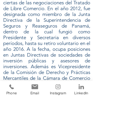
ciertas de las negociaciones del Tratado
de Libre Comercio. En el año 2012, fue
designada como miembro de la Junta
Directiva de la Superintendencia de
Seguros y Reaseguros de Panamá,
dentro de la cual fungió como
Presidente y Secretaria en diversos
períodos, hasta su retiro voluntario en el
año 2016. A la fecha, ocupa posiciones
en Juntas Directivas de sociedades de
inversión públicas y asesores de
inversiones. Además es
Vicepresidente
de la Comisión de Derecho y Prácticas
Mercantiles de la Cámara de Comercio
Internacional - Capítulo de Panamá para
el período
2024-2026
y forma parte de
Phone
Email
Instagram
LinkedIn
la Asociación Directoras Corporativas
de Panamá (ADP).
*Actualmente se encuentra separada
por encontrarse desempeñando un
cargo público.