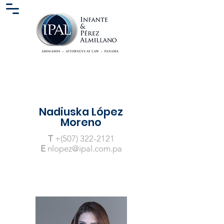
Nadiuska López
Moreno
T
+(507)
322-2121
E
nlopez
@ipal.com.pa